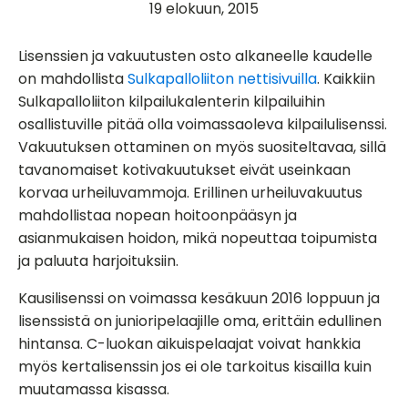
19 elokuun, 2015
Lisenssien ja vakuutusten osto alkaneelle kaudelle
on mahdollista
Sulkapalloliiton nettisivuilla
. Kaikkiin
Sulkapalloliiton kilpailukalenterin kilpailuihin
osallistuville pitää olla voimassaoleva kilpailulisenssi.
Vakuutuksen ottaminen on myös suositeltavaa, sillä
tavanomaiset kotivakuutukset eivät useinkaan
korvaa urheiluvammoja. Erillinen urheiluvakuutus
mahdollistaa nopean hoitoonpääsyn ja
asianmukaisen hoidon, mikä nopeuttaa toipumista
ja paluuta harjoituksiin.
Kausilisenssi on voimassa kesäkuun 2016 loppuun ja
lisenssistä on junioripelaajille oma, erittäin edullinen
hintansa. C-luokan aikuispelaajat voivat hankkia
myös kertalisenssin jos ei ole tarkoitus kisailla kuin
muutamassa kisassa.