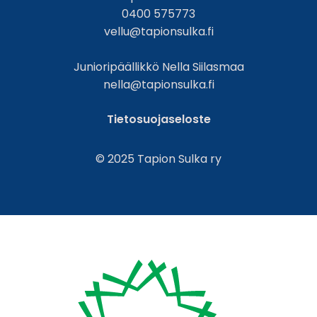
0400 575773
vellu@tapionsulka.fi
Junioripäällikkö Nella Siilasmaa
nella@tapionsulka.fi
Tietosuojaseloste
© 2025 Tapion Sulka ry