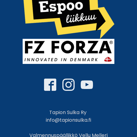
Tapion Sulka Ry
info@tapionsulka.fi
Valmennuspäällikkö Vellu Melleri