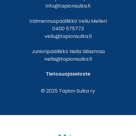
info@tapionsulka.fi
Valmennuspäällikkö Vellu Melleri
0400 575773
vellu@tapionsulka.fi
Junioripäällikkö Nella Siilasmaa
nella@tapionsulka.fi
Tietosuojaseloste
© 2025 Tapion Sulka ry