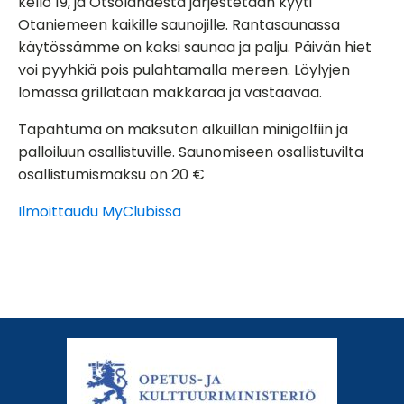
kello 19, ja Otsolahdesta järjestetään kyyti
Otaniemeen kaikille saunojille. Rantasaunassa
käytössämme on kaksi saunaa ja palju. Päivän hiet
voi pyyhkiä pois pulahtamalla mereen. Löylyjen
lomassa grillataan makkaraa ja vastaavaa.
Tapahtuma on maksuton alkuillan minigolfiin ja
palloiluun osallistuville. Saunomiseen osallistuvilta
osallistumismaksu on 20 €
Ilmoittaudu MyClubissa