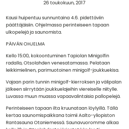
26 toukokuun, 2017
Kausi huipentuu sunnuntaina 4.6. pidettäviin
päättäjäisiin. Ohjelmassa perinteiseen tapaan
ulkopelejä ja saunomista.
PÄIVÄN OHJELMA
Kello 15:00, kokoontuminen Tapiolan Minigolfin
radalla, Otsolahden venesatamassa. Pelataan
leikkimielinen, parimuotoinen minigolf-joukkuekisa.
Vajaan parin tunnin minigolf-kierroksen ja välipalan
jälkeen siirrytään joukkuelajeihin viereiselle niitylle.
Luvassa muun muassa vapaavalintaisia pallopelejä.
Perinteiseen tapaan ilta kruunataan löylyillä. Tällä
kertaa saunomispaikkana toimii Aalto-yliopiston
Rantasauna Otaniemessä. Saunavuoromme alkaa