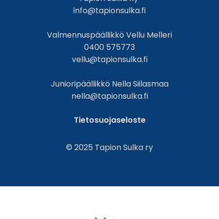
info@tapionsulka.fi
Valmennuspäällikkö Vellu Melleri
0400 575773
vellu@tapionsulka.fi
Junioripäällikkö Nella Siilasmaa
nella@tapionsulka.fi
Tietosuojaseloste
© 2025 Tapion Sulka ry