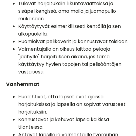
Tulevat harjoituksiin liikuntavaatteissa ja
sisäpelikengissä, oma maila ja juomapullo
mukanaan.
Käyttäytyvät esimerkillisesti kentällä ja sen
ulkopuolella.
Huomioivat pelikaverit ja kannustavat toisiaan.
Valmentajalla on oikeus laittaa pelaaja
"jäähylle" harjoituksen aikana, jos tämä
käyttäytyy hyvien tapojen tai pelisääntöjen
vastaisesti.
Vanhemmat
Huolehtivat, että lapset ovat ajoissa
harjoituksissa ja lapsella on sopivat varusteet
harjoituksiin.
Kannustavat ja kehuvat lapsia kaikissa
tilanteissa.
Antavat lapsille ja valmentajille työrauhan