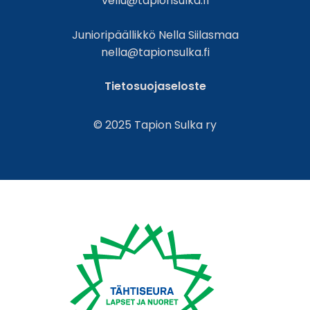
vellu@tapionsulka.fi
Junioripäällikkö Nella Siilasmaa
nella@tapionsulka.fi
Tietosuojaseloste
© 2025 Tapion Sulka ry