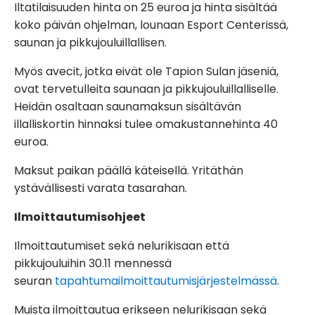
Iltatilaisuuden hinta on 25 euroa ja hinta sisältää
koko päivän ohjelman, lounaan Esport Centerissä,
saunan ja pikkujouluillallisen.
Myös avecit, jotka eivät ole Tapion Sulan jäseniä,
ovat tervetulleita saunaan ja pikkujouluillalliselle.
Heidän osaltaan saunamaksun sisältävän
illalliskortin hinnaksi tulee omakustannehinta 40
euroa.
Maksut paikan päällä käteisellä. Yritäthän
ystävällisesti varata tasarahan.
Ilmoittautumisohjeet
Ilmoittautumiset sekä nelurikisaan että
pikkujouluihin 30.11 mennessä
seuran
tapahtumailmoittautumisjärjestelmässä
.
Muista ilmoittautua erikseen nelurikisaan sekä