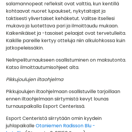
salamannopeat refleksit ovat valttia, kun kentillä
kohtaavat nuoret lupaukset, nykytaitajat ja
taktisesti ylivertaiset kehäketut. Valitse itsellesi
mukava ja luotettava pari ja ilmoittaudu mukaan.
Kaikenikäiset ja -tasoiset pelaajat ovat tervetulleita.
Kaikille pareille kertyy otteluja niin alkulohkossa kuin
jatkopeleissäkin.
Nelinpeliturnaukseen osallistuminen on maksutonta.
Katso ilmoittautumisohjeet alta.
Pikkujoulujen iltaohjelma
Pikkujoulujen iltaohjelmaan osallistuville tarjoillaan
ennen iltaohjelmaan siirtymistä kevyt lounas
turnauspaikalla Esport Centerissä.
Esport Centeristä siirrytään omin kyydein
juhlapaikalle
Otaniemen Radisson Blu -