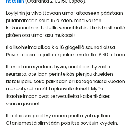
hotelliin
(Otaranta 2, 02150 Espoo).
Löylyihin ja vilvoittavaan uima-altaaseen päästään
pulahtamaan kello 15 alkaen, mitä varten
kokoonnutaan hotellin saunatiloihin. Uimista silmällä
pitäen ota uima-asu mukaasi!
Illallisohjelma alkaa klo 18 glögeillä saunatiloissa.
Ravintolassa tarjoillaan joulumenu kello 18.30 alkaen.
Illan aikana syödään hyvin, nautitaan hyvästä
seurasta, otellaan perinteikäs pienjoukkueiden
tietokilpailu sekä palkitaan eri kategorioissa vuoden
menestyneimmät tapionsulkalaiset! Myös
iltaohjelmaan ovat tervetulleita kaikenikäiset
seuran jäsenet.
Iltatilaisuus päättyy ennen puolta yötä, jolloin
Otaniemestä siirrytään pois itse sovituin kyydein.