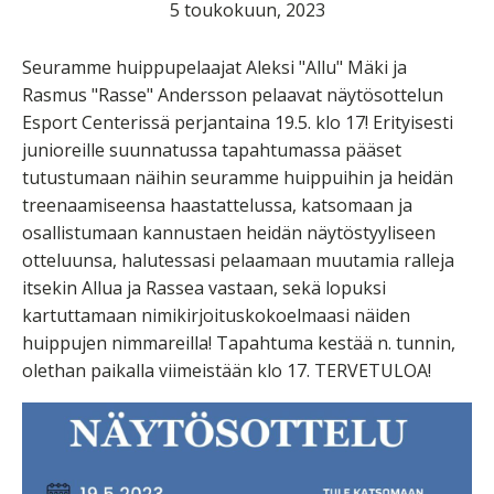
5 toukokuun, 2023
Seuramme huippupelaajat Aleksi "Allu" Mäki ja
Rasmus "Rasse" Andersson pelaavat näytösottelun
Esport Centerissä perjantaina 19.5. klo 17! Erityisesti
junioreille suunnatussa tapahtumassa pääset
tutustumaan näihin seuramme huippuihin ja heidän
treenaamiseensa haastattelussa, katsomaan ja
osallistumaan kannustaen heidän näytöstyyliseen
otteluunsa, halutessasi pelaamaan muutamia ralleja
itsekin Allua ja Rassea vastaan, sekä lopuksi
kartuttamaan nimikirjoituskokoelmaasi näiden
huippujen nimmareilla! Tapahtuma kestää n. tunnin,
olethan paikalla viimeistään klo 17. TERVETULOA!