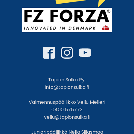
Tapion Sulka Ry
info@tapionsulka.fi
Valmennuspäällikkö Vellu Melleri
0400 575773
vellu@tapionsulka.fi
Junioripäällikkö Nella Siilasmaa