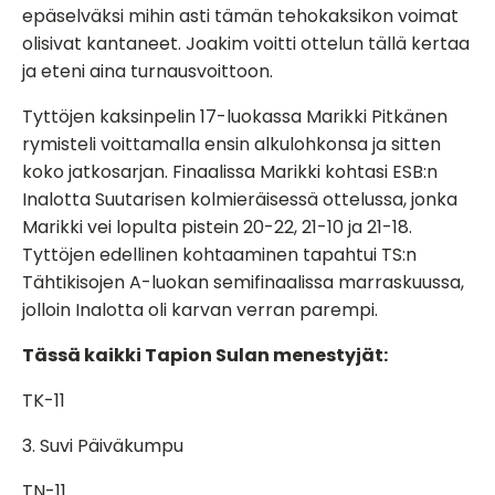
epäselväksi mihin asti tämän tehokaksikon voimat
olisivat kantaneet. Joakim voitti ottelun tällä kertaa
ja eteni aina turnausvoittoon.
Tyttöjen kaksinpelin 17-luokassa Marikki Pitkänen
rymisteli voittamalla ensin alkulohkonsa ja sitten
koko jatkosarjan. Finaalissa Marikki kohtasi ESB:n
Inalotta Suutarisen kolmieräisessä ottelussa, jonka
Marikki vei lopulta pistein
20-22,
21-10 ja
21-18.
Tyttöjen edellinen kohtaaminen tapahtui TS:n
Tähtikisojen A-luokan semifinaalissa marraskuussa,
jolloin Inalotta oli karvan verran parempi.
Tässä kaikki Tapion Sulan menestyjät:
TK-11
3. Suvi Päiväkumpu
TN-11