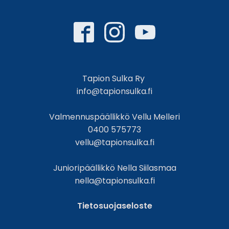
Tapion Sulka Ry
info@tapionsulka.fi
Valmennuspäällikkö Vellu Melleri
0400 575773
vellu@tapionsulka.fi
Junioripäällikkö Nella Siilasmaa
nella@tapionsulka.fi
Tietosuojaseloste