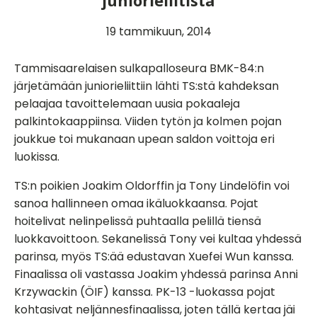
juniorieliitistä
19 tammikuun, 2014
Tammisaarelaisen sulkapalloseura BMK-84:n
järjetämään juniorieliittiin lähti TS:stä kahdeksan
pelaajaa tavoittelemaan uusia pokaaleja
palkintokaappiinsa. Viiden tytön ja kolmen pojan
joukkue toi mukanaan upean saldon voittoja eri
luokissa.
TS:n poikien Joakim Oldorffin ja Tony Lindelöfin voi
sanoa hallinneen omaa ikäluokkaansa. Pojat
hoitelivat nelinpelissä puhtaalla pelillä tiensä
luokkavoittoon. Sekanelissä Tony vei kultaa yhdessä
parinsa, myös TS:ää edustavan Xuefei Wun kanssa.
Finaalissa oli vastassa Joakim yhdessä parinsa Anni
Krzywackin (ÖIF) kanssa. PK-13 -luokassa pojat
kohtasivat neljännesfinaalissa, joten tällä kertaa jäi