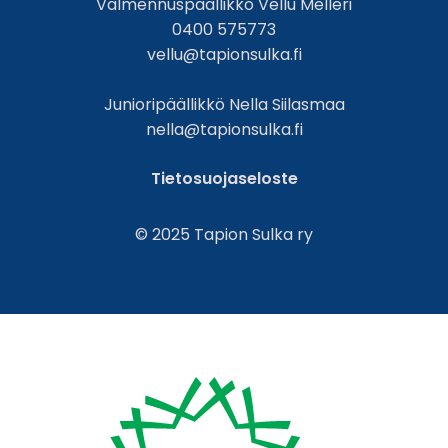
Valmennuspäällikkö Vellu Melleri
0400 575773
vellu@tapionsulka.fi
Junioripäällikkö Nella Siilasmaa
nella@tapionsulka.fi
Tietosuojaseloste
© 2025 Tapion Sulka ry