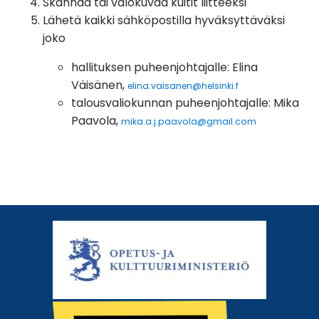
Skannaa tai valokuvaa kuitit liitteeksi
Lähetä kaikki sähköpostilla hyväksyttäväksi
joko
hallituksen puheenjohtajalle: Elina
Väisänen,
elina.vaisanen@helsinki.f
talousvaliokunnan puheenjohtajalle: Mika
Paavola,
mika.a.j.paavola@gmail.com