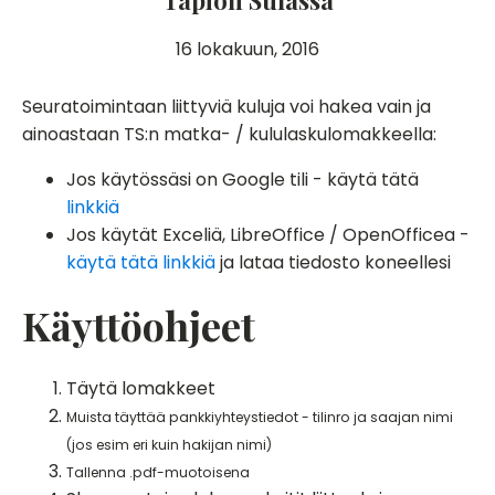
Tapion Sulassa
16 lokakuun, 2016
Seuratoimintaan liittyviä kuluja voi hakea vain ja
ainoastaan TS:n matka- / kululaskulomakkeella:
Jos käytössäsi on Google tili - käytä tätä
linkkiä
Jos käytät Exceliä, LibreOffice / OpenOfficea -
käytä tätä linkkiä
ja lataa tiedosto koneellesi
Käyttöohjeet
Täytä lomakkeet
Muista täyttää pankkiyhteystiedot - tilinro ja saajan nimi
(jos esim eri kuin hakijan nimi)
Tallenna .pdf-muotoisena