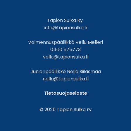
Tapion Sulka Ry
info@tapionsulka.fi
Valmennuspäällikkö Vellu Melleri
0400 575773
vellu@tapionsulka.fi
Junioripäällikkö Nella Siilasmaa
nella@tapionsulka.fi
Tietosuojaseloste
© 2025 Tapion Sulka ry