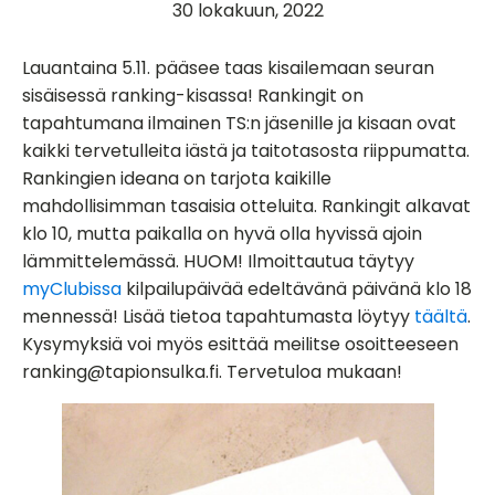
30 lokakuun, 2022
Lauantaina 5.11. pääsee taas kisailemaan seuran
sisäisessä ranking-kisassa! Rankingit on
tapahtumana ilmainen TS:n jäsenille ja kisaan ovat
kaikki tervetulleita iästä ja taitotasosta riippumatta.
Rankingien ideana on tarjota kaikille
mahdollisimman tasaisia otteluita. Rankingit alkavat
klo 10, mutta paikalla on hyvä olla hyvissä ajoin
lämmittelemässä. HUOM! Ilmoittautua täytyy
myClubissa
kilpailupäivää edeltävänä päivänä klo 18
mennessä! Lisää tietoa tapahtumasta löytyy
täältä
.
Kysymyksiä voi myös esittää meilitse osoitteeseen
ranking@tapionsulka.fi. Tervetuloa mukaan!