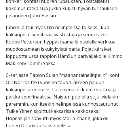
konkari kohtasi nuoren lupauksen. Toistaiseksi
kokemus ratkaisi ja Jukka kukisti hyvän turnauksen
pelanneen Juho Hassin.
Juho sijoittui myös B:n nelinpelissä toiseksi, kun
kaksinpelin semifinaalivastustaja ja seurakaveri
Roope Petterson hyppäsi samalle puolelle verkkoa
muodostamaan iskukykyistä paria. Pojat kärsivät
loppuottelussa tappion HämSun parivaljakolle Kimmo
Mäkinen/Tommi Saksa.
C-sarjassa Tapion Sulan "maanantainelinpelin" ikoni
Olli Norros teki vuosien tauon jälkeen paluun
kaksinpeliareenoille. Tuloksena oli kolme voittoa ja
paikka semifinaalissa. Naisten puolella sujui vieläkin
paremmin, kun itsekin nelinpelissä kunnostautunut
Tuike Ylinen sijoittui kaksarissa kakkoseksi.
Hopeasijan saavutti myös Maria Zhang, joka oli
toinen D-luokan kaksinpelissä.