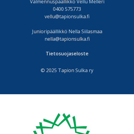
Valmennuspäällikkö Vellu Melleri
0400 575773
vellu@tapionsulka.fi
Junioripäällikkö Nella Siilasmaa
nella@tapionsulka.fi
Tietosuojaseloste
© 2025 Tapion Sulka ry