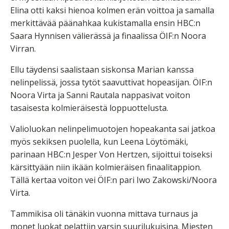
Elina otti kaksi hienoa kolmen erän voittoa ja samalla
merkittävää päänahkaa kukistamalla ensin HBC:n
Saara Hynnisen välierässä ja finaalissa ÖIF:n Noora
Virran.
Ellu täydensi saalistaan siskonsa Marian kanssa
nelinpelissä, jossa tytöt saavuttivat hopeasijan. ÖIF:n
Noora Virta ja Sanni Rautala nappasivat voiton
tasaisesta kolmieräisestä loppuottelusta.
Valioluokan nelinpelimuotojen hopeakanta sai jatkoa
myös sekiksen puolella, kun Leena Löytömäki,
parinaan HBC:n Jesper Von Hertzen, sijoittui toiseksi
kärsittyään niin ikään kolmieräisen finaalitappion.
Tällä kertaa voiton vei ÖIF:n pari Iwo Zakowski/Noora
Virta.
Tammikisa oli tänäkin vuonna mittava turnaus ja
monet luokat pelattiin varsin suurilukuisina. Miesten