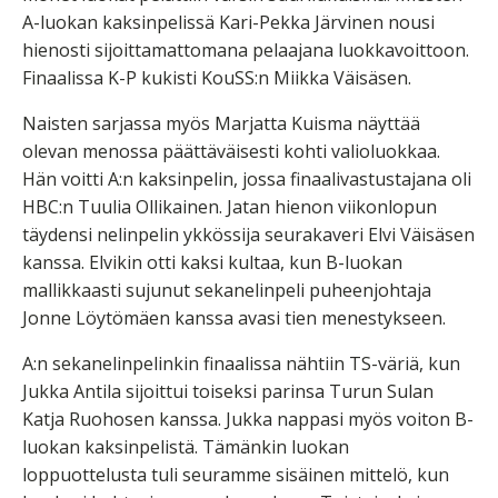
A-luokan kaksinpelissä Kari-Pekka Järvinen nousi
hienosti sijoittamattomana pelaajana luokkavoittoon.
Finaalissa K-P kukisti KouSS:n Miikka Väisäsen.
Naisten sarjassa myös Marjatta Kuisma näyttää
olevan menossa päättäväisesti kohti valioluokkaa.
Hän voitti A:n kaksinpelin, jossa finaalivastustajana oli
HBC:n Tuulia Ollikainen. Jatan hienon viikonlopun
täydensi nelinpelin ykkössija seurakaveri Elvi Väisäsen
kanssa. Elvikin otti kaksi kultaa, kun B-luokan
mallikkaasti sujunut sekanelinpeli puheenjohtaja
Jonne Löytömäen kanssa avasi tien menestykseen.
A:n sekanelinpelinkin finaalissa nähtiin TS-väriä, kun
Jukka Antila sijoittui toiseksi parinsa Turun Sulan
Katja Ruohosen kanssa. Jukka nappasi myös voiton B-
luokan kaksinpelistä. Tämänkin luokan
loppuottelusta tuli seuramme sisäinen mittelö, kun