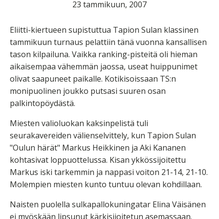
23 tammikuun, 2007
Eliitti-kiertueen supistuttua Tapion Sulan klassinen
tammikuun turnaus pelattiin tänä vuonna kansallisen
tason kilpailuna. Vaikka ranking-pisteitä oli hieman
aikaisempaa vähemmän jaossa, useat huippunimet
olivat saapuneet paikalle. Kotikisoissaan TS:n
monipuolinen joukko putsasi suuren osan
palkintopöydästä.
Miesten valioluokan kaksinpelistä tuli
seurakavereiden välienselvittely, kun Tapion Sulan
"Oulun härät" Markus Heikkinen ja Aki Kananen
kohtasivat loppuottelussa. Kisan ykkössijoitettu
Markus iski tarkemmin ja nappasi voiton 21-14, 21-10.
Molempien miesten kunto tuntuu olevan kohdillaan.
Naisten puolella sulkapallokuningatar Elina Väisänen
ei myöskään lipsunut kärkisijoitetun asemassaan.