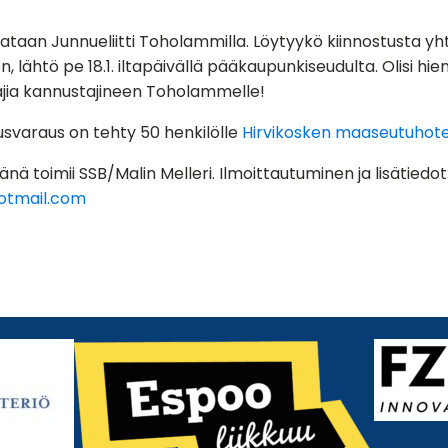
pelataan Junnueliitti Toholammilla. Löytyykö kiinnostusta y
n, lähtö pe 18.1. iltapäivällä pääkaupunkiseudulta. Olisi hi
aajia kannustajineen Toholammelle!
usvaraus on tehty 50 henkilölle
Hirvikosken maaseutuhotel
änä toimii SSB/Malin Melleri. Ilmoittautuminen ja lisätiedot
otmail.com