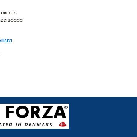
hteiseen
enoa saada
lista
.
: