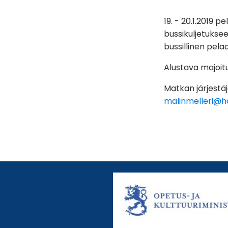
19. - 20.1.2019 
bussikuljetuksee
bussillinen pel
Alustava majoit
Matkan järjestäj
malinmelleri@h