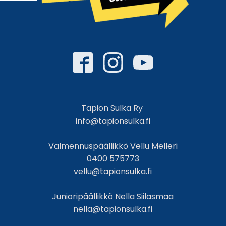
Tapion Sulka Ry
info@tapionsulka.fi
Valmennuspäällikkö Vellu Melleri
0400 575773
vellu@tapionsulka.fi
Junioripäällikkö Nella Siilasmaa
nella@tapionsulka.fi