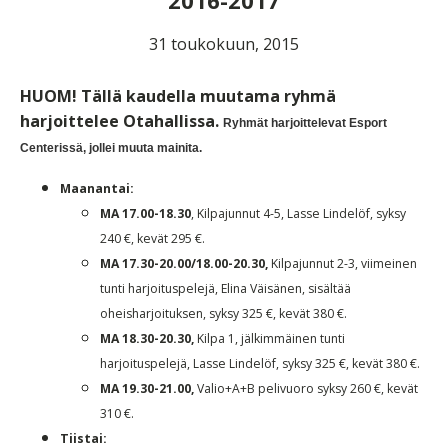
2016-2017
31 toukokuun, 2015
HUOM! Tällä kaudella muutama ryhmä
harjoittelee Otahallissa.
Ryhmät harjoittelevat Esport
Centerissä, jollei muuta mainita.
Maanantai:
MA 17.00-18.30
, Kilpajunnut 4-5, Lasse Lindelöf, syksy
240 €, kevät 295 €.
MA 17.30-20.00/18.00-20.30,
Kilpajunnut 2-3, viimeinen
tunti harjoituspelejä, Elina Väisänen, sisältää
oheisharjoituksen, syksy 325 €, kevät 380 €.
MA 18.30-20.30,
Kilpa 1, jälkimmäinen tunti
harjoituspelejä, Lasse Lindelöf, syksy 325 €, kevät 380 €.
MA 19.30-21.00,
Valio+A+B pelivuoro syksy 260 €, kevät
310 €.
Tiistai: