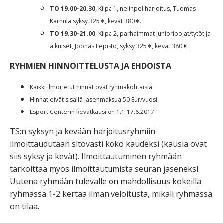
TO 19.00-20.30
, Kilpa 1, nelinpeliharjoitus, Tuomas
Karhula syksy 325 €, kevät 380 €.
TO 19.30-21.00
, Kilpa 2, parhaimmat junioripojat/tytöt ja
aikuiset, Joonas Lepistö, syksy 325 €, kevät 380 €.
RYHMIEN HINNOITTELUSTA JA EHDOISTA
Kaikki ilmoitetut hinnat ovat ryhmäkohtaisia.
Hinnat eivät sisällä jäsenmaksua 50 Eur/vuosi.
Esport Centerin kevätkausi on 1.1-17.6.2017
TS:n syksyn ja kevään harjoitusryhmiin
ilmoittaudutaan sitovasti koko kaudeksi (kausia ovat
siis syksy ja kevät). Ilmoittautuminen ryhmään
tarkoittaa myös ilmoittautumista seuran jäseneksi.
Uutena ryhmään tulevalle on mahdollisuus kokeilla
ryhmässä 1-2 kertaa ilman veloitusta, mikäli ryhmässä
on tilaa.