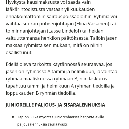
Hyvitystä kausimaksusta voi saada vain
lääkärintodistusta vastaan yli kuukauden
ennakoimattomiin sairauspoissaoloihin. Ryhmiä voi
vaihtaa seuran puheenjohtajan (Elina Väisänen) tai
toiminnanjohtajan (Lasse Lindelöf) tai heidän
valtuuttamansa henkilön päätöksestä. Tällöin jäsen
maksaa ryhmistä sen mukaan, mitä on niihin
osallistunut.
Edellä oleva tarkoitta käytännössä seuraavaa, jos
jäsen on ryhmässä A tammi ja helmikuun, ja vaihtaa
ryhmää maaliskuussa ryhmään B; niin laskutus
tapahtuu tammi ja helmikuun A ryhmän tiedoilla ja
loppukauden B ryhmän tiedoilla.
JUNIOREILLE PALJOUS- JA SISARALENNUKSIA
Tapion Sulka myöntää junioriryhmissä harjoitteleville
paljousalennuksia seuraavasti: