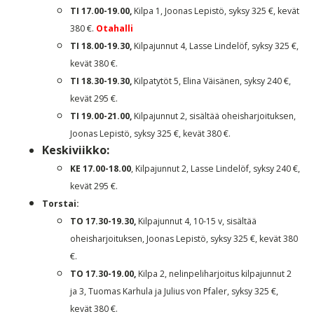
TI 17.00-19.00,
Kilpa 1, Joonas Lepistö, syksy 325 €, kevät
380 €.
Otahalli
TI 18.00-19.30,
Kilpajunnut 4, Lasse Lindelöf, syksy 325 €,
kevät 380 €.
TI 18.30-19.30,
Kilpatytöt 5, Elina Väisänen, syksy 240 €,
kevät 295 €.
TI 19.00-21.00,
Kilpajunnut 2, sisältää oheisharjoituksen,
Joonas Lepistö, syksy 325 €, kevät 380 €.
Keskiviikko:
KE 17.00-18.00
, Kilpajunnut 2, Lasse Lindelöf, syksy 240 €,
kevät 295 €.
Torstai:
TO 17.30-19.30,
Kilpajunnut 4, 10-15 v, sisältää
oheisharjoituksen, Joonas Lepistö, syksy 325 €, kevät 380
€.
TO 17.30-19.00,
Kilpa 2, nelinpeliharjoitus kilpajunnut 2
ja 3, Tuomas Karhula ja Julius von Pfaler, syksy 325 €,
kevät 380 €.