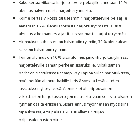
Kaksi kertaa viikossa harjoitteleville pelaajille annetaan 15 %
alennus halvemmasta harjoitusryhmästä.
Kolme kertaa viikossa tai useammin harjoitteleville pelaajille
annetaan 15 % alennus toisesta harjoitusryhmästä ja 30 %
alennusta kolmannesta ja sitä useammasta harjoitusryhmästä.
Alennukset kohdistetaan halvimpiin ryhmiin, 30 % alennukset
kaikkein halvimpiin ryhmiin.
Toinen alennus on 10 % sisaralennus junioriharjoitusryhmissä
harjoitteleville saman perheen sisaruksille. Mikäli saman
perheen sisaruksista useampi käy Tapion Sulan harjoituksissa,
myönnetään alennus kaikille heistä syys- ja kevätkauden
laskutuksen yhteydessä. Alennus ei ole riippuvainen
viikoittaisten harjoituskertojen määrästä, vaan sen saa jokaisen
ryhmän osalta erikseen. Sisaralennus myönnetään myös siinä
tapauksessa, että pelaaja kuuluu yllämainittujen
paljousalennusten piiriin.