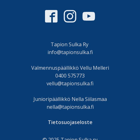
Tapion Sulka Ry
info@tapionsulka.fi
Valmennuspäällikkö Vellu Melleri
0400 575773
vellu@tapionsulka.fi
Junioripäällikkö Nella Siilasmaa
nella@tapionsulka.fi
Tietosuojaseloste
© 2025 Tapion Sulka ry