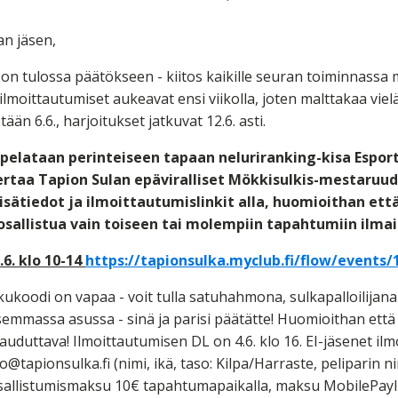
n jäsen,
on tulossa päätökseen - kiitos kaikille seuran toiminnassa m
lmoittautumiset aukeavat ensi viikolla, joten malttakaa viel
tään 6.6., harjoitukset jatkuvat 12.6. asti.
 pelataan perinteiseen tapaan neluriranking-kisa Esporti
rtaa Tapion Sulan epäviralliset Mökkisulkis-mestaruu
 Lisätiedot ja ilmoittautumislinkit alla, huomioithan ett
t osallistua vain toiseen tai molempiin tapahtumiin ilmai
.6. klo 10-14
https://tapionsulka.myclub.fi/flow/events/
oodi on vapaa - voit tulla satuhahmona, sulkapalloilijana 
isemmassa asussa - sinä ja parisi päätätte! Huomioithan et
auduttava! Ilmoittautumisen DL on 4.6. klo 16. EI-jäsenet il
o@tapionsulka.fi (nimi, ikä, taso: Kilpa/Harraste, peliparin nim
sallistumismaksu 10€ tapahtumapaikalla, maksu MobilePayll