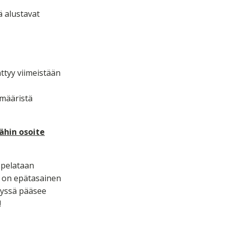
ä alustavat
ättyy viimeistään
amääristä
lähin osoite
 pelataan
tä on epätasainen
ityssä pääsee
!