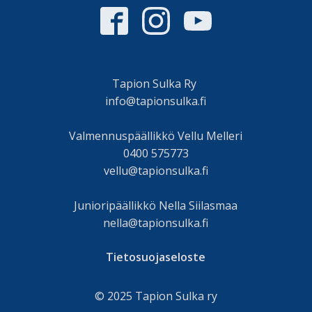
Tapion Sulka Ry
info@tapionsulka.fi
Valmennuspäällikkö Vellu Melleri
0400 575773
vellu@tapionsulka.fi
Junioripäällikkö Nella Siilasmaa
nella@tapionsulka.fi
Tietosuojaseloste
© 2025 Tapion Sulka ry