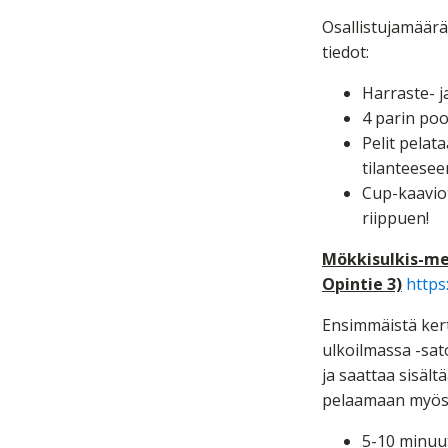
Osallistujamäärä
tiedot:
Harraste- j
4 parin poo
Pelit pelat
tilanteesee
Cup-kaaviot
riippuen!
Mökkisulkis-mes
Opintie 3)
https
Ensimmäistä kert
ulkoilmassa -sato
ja saattaa sisält
pelaamaan myös ul
5-10 minuut