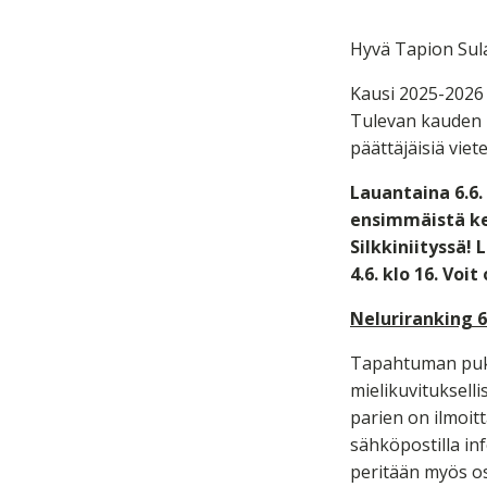
Hyvä Tapion Sula
Kausi 2025-2026 
Tulevan kauden i
päättäjäisiä viete
Lauantaina 6.6.
ensimmäistä ke
Silkkiniityssä!
4.6. klo 16. Voi
Neluriranking 6
Tapahtuman pukuk
mielikuvituksell
parien on ilmoitt
sähköpostilla inf
peritään myös o