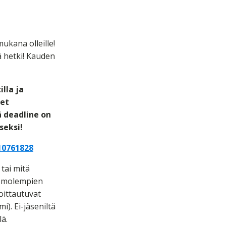
ukana olleille!
ä hetki! Kauden
lla ja
det
ä deadline on
seksi!
10761828
tai mitä
tä molempien
moittautuvat
i). Ei-jäseniltä
ä.