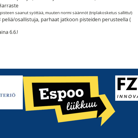
-Harraste
pisteen saanut syöttää, muuten normi säännöt (triplakosketus sallittu!)
 peliä/osallistuja, parhaat jatkoon pisteiden perusteella (
na 6.6.!