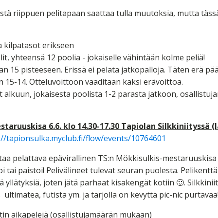
stä riippuen pelitapaan saattaa tulla muutoksia, mutta täss
a kilpatasot erikseen
lit, yhteensä 12 poolia - jokaiselle vähintään kolme peliä!
aan 15 pisteeseen. Erissä ei pelata jatkopalloja. Täten erä pä
n 15-14. Otteluvoittoon vaaditaan kaksi erävoittoa.
 alkuun, jokaisesta poolista 1-2 parasta jatkoon, osallistuj
taruuskisa 6.6. klo 14.30-17.30 Tapiolan Silkkiniityssä (
://tapionsulka.myclub.fi/flow/events/10764601
aa pelattava epävirallinen TS:n Mökkisulkis-mestaruuskisa
i tai paistoi! Pelivälineet tulevat seuran puolesta. Pelikent
ää yllätyksiä, joten jätä parhaat kisakengät kotiin 🙂. Silkkini
timatea, futista ym. ja tarjolla on kevyttä pic-nic purtavaa
in aikapelejä (osallistujamäärän mukaan)