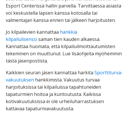
Esport Centerissä hallin parvella. Tarvittaessa asiasta
voi keskustella lapsen kanssa kotosalla tai
valmentajan kanssa ennen tai jälkeen harjoitusten.
Jo kilpailevien kannattaa
hankkia
kilpailulisenssi
saman tien kauden alkaessa.
Kannattaa huomata, että kilpailuilmoittautumisten
tekeminen on muuttunut. Lue lisäohjeita myöhemmin
tästä jäsenpostista.
Kaikkien seuran jäsen kannattaa harkita
Sporttiturva-
vakuutuksen
hankkimista. Vakuutus turvaa
harjoituksissa tai kilpailuissa tapahtuneiden
tapaturmien hoitoa ja kuntoutusta. Kaikissa
kotivakuutuksissa ei ole urheiluharrastuksen
kattavaa tapaturmavakuutusta.