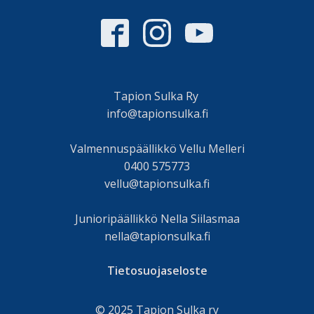
Tapion Sulka Ry
info@tapionsulka.fi
Valmennuspäällikkö Vellu Melleri
0400 575773
vellu@tapionsulka.fi
Junioripäällikkö Nella Siilasmaa
nella@tapionsulka.fi
Tietosuojaseloste
© 2025 Tapion Sulka ry