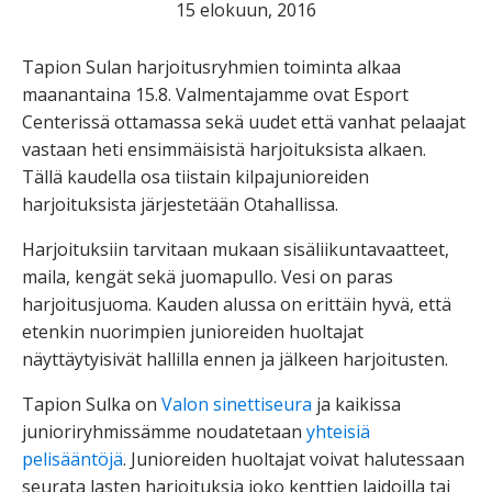
15 elokuun, 2016
Tapion Sulan harjoitusryhmien toiminta alkaa
maanantaina 15.8. Valmentajamme ovat Esport
Centerissä ottamassa sekä uudet että vanhat pelaajat
vastaan heti ensimmäisistä harjoituksista alkaen.
Tällä kaudella osa tiistain kilpajunioreiden
harjoituksista järjestetään Otahallissa.
Harjoituksiin tarvitaan mukaan sisäliikuntavaatteet,
maila, kengät sekä juomapullo. Vesi on paras
harjoitusjuoma. Kauden alussa on erittäin hyvä, että
etenkin nuorimpien junioreiden huoltajat
näyttäytyisivät hallilla ennen ja jälkeen harjoitusten.
Tapion Sulka on
Valon sinettiseura
ja kaikissa
junioriryhmissämme noudatetaan
yhteisiä
pelisääntöjä
. Junioreiden huoltajat voivat halutessaan
seurata lasten harjoituksia joko kenttien laidoilla tai