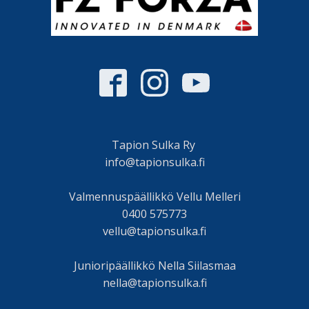
Tapion Sulka Ry
info@tapionsulka.fi
Valmennuspäällikkö Vellu Melleri
0400 575773
vellu@tapionsulka.fi
Junioripäällikkö Nella Siilasmaa
nella@tapionsulka.fi