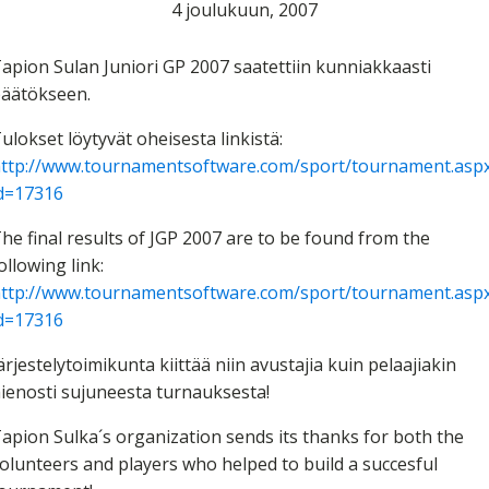
4 joulukuun, 2007
apion Sulan Juniori GP 2007 saatettiin kunniakkaasti
äätökseen.
ulokset löytyvät oheisesta linkistä:
ttp://www.tournamentsoftware.com/sport/tournament.asp
d=17316
he final results of JGP 2007 are to be found from the
ollowing link:
ttp://www.tournamentsoftware.com/sport/tournament.asp
d=17316
ärjestelytoimikunta kiittää niin avustajia kuin pelaajiakin
ienosti sujuneesta turnauksesta!
apion Sulka´s organization sends its thanks for both the
olunteers and players who helped to build a succesful