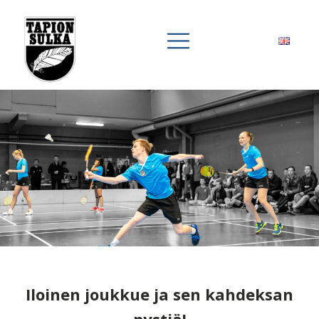
Iloinen joukkue ja sen kahdeksan