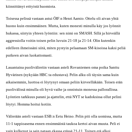
kiinnittänyt erityistä huomiota.
Toisessa pelissä vastaan astui ÖIF:n Henri Aarnio. Ottelu oli aivan yhtä
huono kuin ensimmäinen. Mutta, kuten monesti minulla käy jos lyönnit
hukassa, siirryin yhteen lyöntiin: sen nimi on SMASH. Sillä ja hirveällä
aggressiolla voitin toisen pelin luvuin 21-18 ja 21-14. Olin kutenkin
edelleen ihmeissäni siitä, miten pystyin pelaamaan SM-kisoissa kaksi peliä
putkeen aivan luokattomasti.
Lauantaina puolivälieriin vastaan asteli Rovaniemen oma poika Santtu
Hyvärinen (nykyään HBC:ta edustava). Pelin alku oli täysin sama kuin
aikaisemmin, luottoa ei löytynyt omaan peliin kirveelläkään. Toisen erän
puolivälissä minulla oli hyvä vaihe ja onnistuin monessa pallorallissa.
Lyöntien tarkkuus parani ja ajattelin, että NYT se kadoksissa ollut pelini
löytyi. Homma hoitui kotiin.
Välierään asteli vastaan ESB:n Eetu Heino. Pelin piti olla uomissa, mutta
11-1 tappioasema ennen ensimmäistä taukoa kertoi aivan muuta. Peli ei
vain kulkenut ja sain pataan ekassa erässä 21-11. Toinen erä alkoi