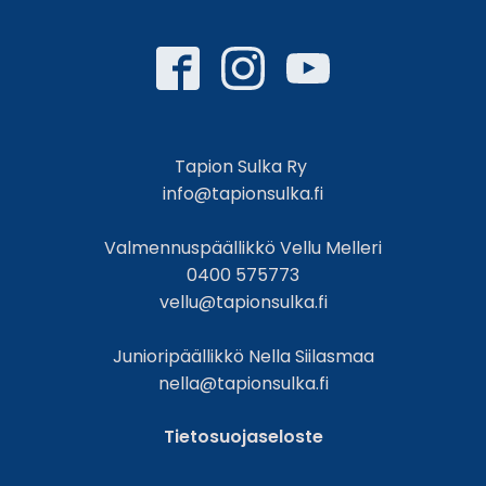
Tapion Sulka Ry
info@tapionsulka.fi
Valmennuspäällikkö Vellu Melleri
0400 575773
vellu@tapionsulka.fi
Junioripäällikkö Nella Siilasmaa
nella@tapionsulka.fi
Tietosuojaseloste