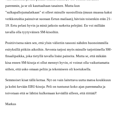
paremmin, ja se oli kauttaaltaan tasainen. Mutta kun
”sulkapallojumalatkaan” ei olleet minulle suosiollisia (muun muassa kaksi
verkkorushia painuivat suoraan Eetun mailaan), hävisin toisenkin erän 21-
19. Eetu pelasi hyvin ja minä jatkoin surkeita pelejäni.
En voi millään
tavalla olla tyytyväinen SM-kisoihin.
Positiivisena näen sen, että ylsin välieriin tasooni nähden huonoimmilla
esityksillä pitkiin aikoihin. Arvonta tarjosi myös minulle tarjottimella SM-
finaalipaikka, joka tietyllä tavalla lisäsi paineita. Mutta se, että mikään
kisa ennen SM-kisoja ei ollut mennyt hyvin, ei voinut olla vaikuttamatta
siihen, että usko omaan peliin ja tekemiseen oli koetuksella.
Semmoiset kisat tällä kertaa. Nyt on vain laitettava uutta matoa koukkuun
ja kohti kevään EBU-kisoja. Peli on tuntunut koko ajan paremmalta ja
toivotaan että se lähtisi kulkemaan keväällä silleen, että riittää
J
!
Markus