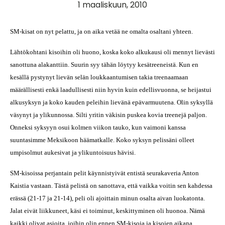
1 maaliskuun, 2010
SM-kisat on nyt pelattu, ja on aika vetää ne omalta osaltani yhteen.
Lähtökohtani kisoihin oli huono, koska koko alkukausi oli mennyt lievästi
sanottuna alakanttiin. Suurin syy tähän löytyy kesätreeneistä. Kun en
kesällä pystynyt lievän selän loukkaantumisen takia treenaamaan
määrällisesti enkä laadullisesti niin hyvin kuin edellisvuonna, se heijastui
alkusyksyn ja koko kauden peleihin lievänä epävarmuutena.
Olin syksyllä
väsynyt ja ylikunnossa. Silti yritin väkisin puskea kovia treenejä paljon.
Onneksi syksyyn osui kolmen viikon tauko, kun vaimoni kanssa
suuntasimme Meksikoon häämatkalle. Koko syksyn pelissäni olleet
umpisolmut aukesivat ja ylikuntoisuus hävisi.
SM-kisoissa perjantain pelit käynnistyivät entistä seurakaveria Anton
Kaistia vastaan. Tästä pelistä on sanottava, että vaikka voitin sen kahdessa
erässä (21-17 ja 21-14), peli oli ajoittain minun osalta aivan luokatonta.
Jalat eivät liikkuneet, käsi ei toiminut, keskittyminen oli huonoa. Nämä
kaikki olivat asioita, joihin olin ennen SM-kisoja ja kisojen aikana