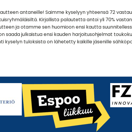
palautteen antaneille! Saimme kyselyyn yhteensä 72 vastaust
ikuisryhmäläisiltä. Kirjallista palautetta antoi yli 70% vas
autteen ja otamme sen huomioon ensi kautta suunnitelless
 saada julkaistua ensi kauden harjoitusohjelmat toukok
 kyselyn tuloksista on lähetetty kaikille jäsenille sähköpo