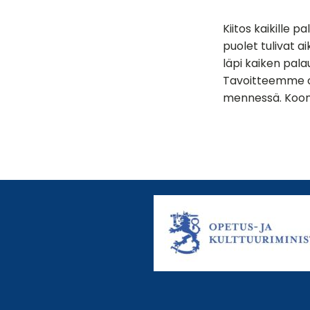
Kiitos kaikille 
puolet tulivat a
läpi kaiken pal
Tavoitteemme on
mennessä. Koonti