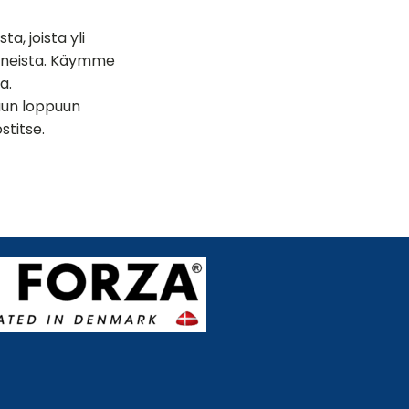
a, joista yli
tanneista. Käymme
a.
uun loppuun
stitse.