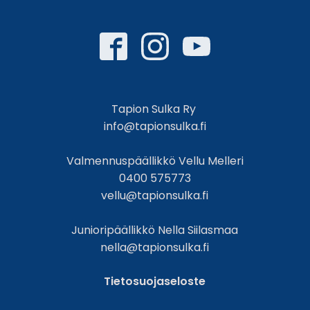
Tapion Sulka Ry
info@tapionsulka.fi
Valmennuspäällikkö Vellu Melleri
0400 575773
vellu@tapionsulka.fi
Junioripäällikkö Nella Siilasmaa
nella@tapionsulka.fi
Tietosuojaseloste