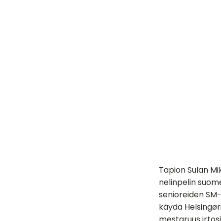
Tapion Sulan Mi
nelinpelin suom
senioreiden SM-k
käydä Helsingør
mestaruus irtos