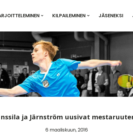
ARJOITTELEMINEN
KILPAILEMINEN
JÄSENEKSI
anssila ja Järnström uusivat mestaruute
6 maaliskuun, 2016