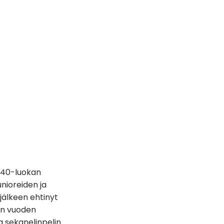
n 40-luokan
nioreiden ja
jälkeen ehtinyt
män vuoden
a sekanelinpelin