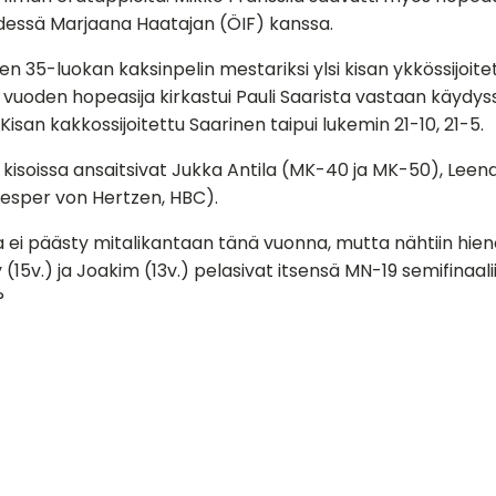
essä Marjaana Haatajan (ÖIF) kanssa.
ten 35-luokan kaksinpelin mestariksi ylsi kisan ykkössijoit
 vuoden hopeasija kirkastui Pauli Saarista vastaan käydyss
isan kakkossijoitettu Saarinen taipui lukemin 21-10, 21-5.
 kisoissa ansaitsivat Jukka Antila (MK-40 ja MK-50), Leen
Jesper von Hertzen, HBC).
 ei päästy mitalikantaan tänä vuonna, mutta nähtiin hieno
 (15v.) ja Joakim (13v.) pelasivat itsensä MN-19 semifinaalii
?