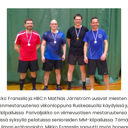
kko Franssila ja HBC:n Mathias Järnström uusivat mieste
enmestaruutensa viikonloppuna Ruskeasuolla käydyissä ju
ilpailuissa. Parivaljakko on viimevuotisen mestaruutensa 
issä syksyllä pelatuissa senioreiden MM-kilpailuissa. Tä
i ilman erätappioita. Mikko Franssila saavutti myös hopea