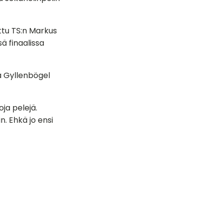
ettu TS:n Markus
ä finaalissa
a Gyllenbögel
ja pelejä.
n. Ehkä jo ensi