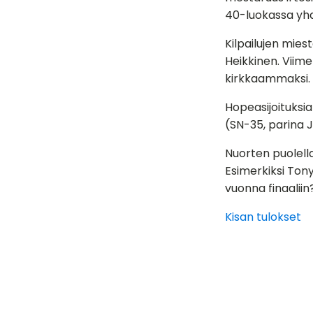
40-luokassa yhd
Kilpailujen mies
Heikkinen. Viime
kirkkaammaksi. K
Hopeasijoituksia
(SN-35, parina 
Nuorten puolella
Esimerkiksi Tony
vuonna finaaliin
Kisan tulokset