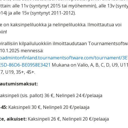
ittain: alle 11v (syntynyt 2015 tai myöhemmin), alle 13v (synt
14) ja alle 15v (syntynyt 2011-2012).
le on kaksinpeliluokka ja nelinpeliluokka. Ilmoittautua voi
in!
virallisiin kilpailuluokkiin ilmoittaudutaan Tournamentsoft
 10.1.2025 mennessä:
//badmintonfinland.tournamentsoftware.com/tournament/3E
E5D-86D6-BE0958E3421
Mukana on Valio, A, B, C, D, U9, U11
7, U19, 35+, 45+.
tautumismaksut:
aksinpeli (sis. pallot) 36 €, Nelinpeli 24 €/pelaaja
-45:
Kaksinpeli 30 €, Nelinpeli 20 €/pelaaja
e, aikuiset:
Kaksinpeli 26 €, Nelinpeli 20 €/pelaaja