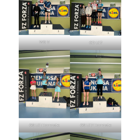
WS V
GD U17
GS U11 Harraste
GS U17 Harraste