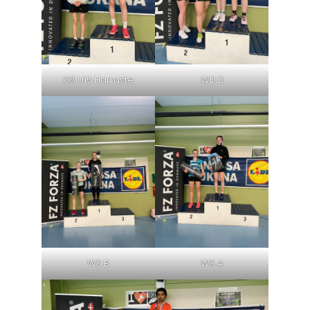
GS U15 Harraste
WD B
WS B
WS A