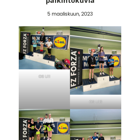
palkintokuvia
5 maaliskuun, 2023
GS U11
GS U13