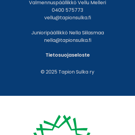
Valmennuspäällikkö Vellu Melleri
0400 575773
vellu@tapionsulka.fi
Junioripäällikkö Nella Siilasmaa
nella@tapionsulka.fi
Tietosuojaseloste
© 2025 Tapion Sulka ry