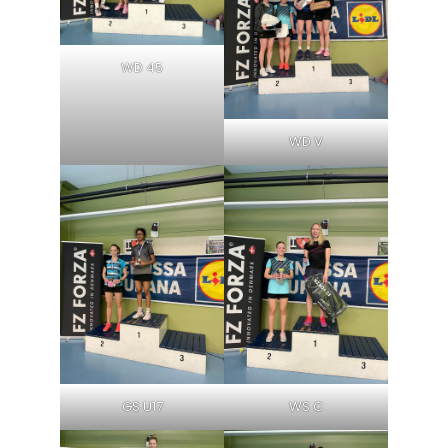
WD 45
WD V
GS U17
WS C