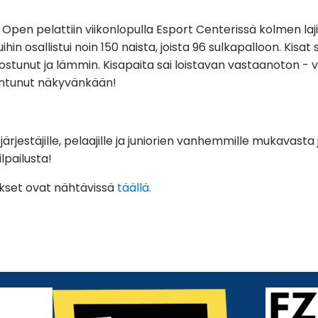
pen pelattiin viikonlopulla Esport Centerissä kolmen laji
ihin osallistui noin 150 naista, joista 96 sulkapalloon. Kisat 
ostunut ja lämmin. Kisapaita sai loistavan vastaanoton - väl
untunut näkyvänkään!
e järjestäjille, pelaajille ja juniorien vanhemmille mukavasta 
lpailusta!
okset ovat nähtävissä
täällä.