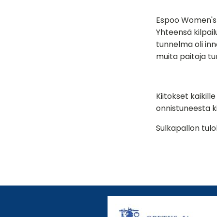
Espoo Women's O
Yhteensä kilpailu
tunnelma oli inn
muita paitoja t
Kiitokset kaikill
onnistuneesta ki
Sulkapallon tul