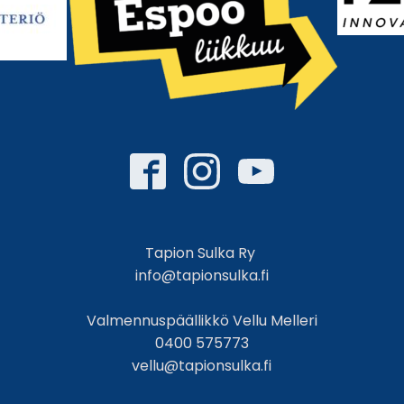
Tapion Sulka Ry
info@tapionsulka.fi
Valmennuspäällikkö Vellu Melleri
0400 575773
vellu@tapionsulka.fi