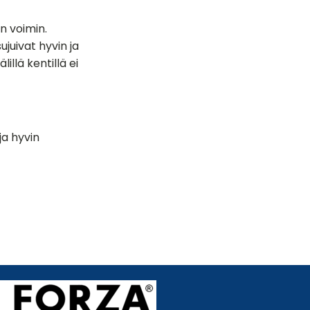
n voimin.
sujuivat hyvin ja
illä kentillä ei
ja hyvin