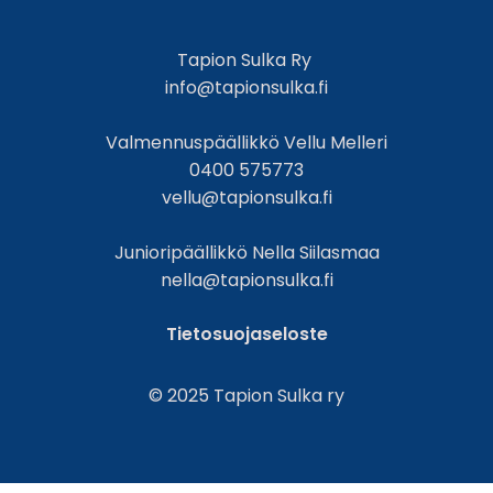
Tapion Sulka Ry
info@tapionsulka.fi
Valmennuspäällikkö Vellu Melleri
0400 575773
vellu@tapionsulka.fi
Junioripäällikkö Nella Siilasmaa
nella@tapionsulka.fi
Tietosuojaseloste
© 2025 Tapion Sulka ry