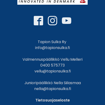
Tapion Sulka Ry
info@tapionsulka.fi
Valmennuspäällikkö Vellu Melleri
0400 575773
vellu@tapionsulka.fi
Junioripäällikkö Nella Siilasmaa
nella@tapionsulka.fi
Tietosuojaseloste