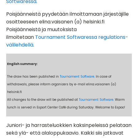
Softwaressa
.
Poisjäänneistä pyydetään ilmoittamaan järjestäjille
osoitteeseen elina.vaisanen (a) helsinki.fi
Poisjäänneistä ja muutoksista
ilmoitetaan
Tournament Softwaressa regulations-
välilehdellä
.
English summary:
The draw has been published in
Tournament Software
. In case of
withdrawals, please inform organizers by e-mail elina.vaisanen (a)
helsinki.fi
All changes to the draw will be published at
Tournament Software
. Warm
lunch is served in Esport Center Café during Saturday. Welcome to Espoo!
Juniori- ja harrasteluokkien kaksinpeleissä pelataan
sekä ylä- että alaloppukaavio. Kaikki siis jatkavat