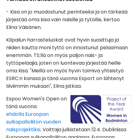
- Kisa on jo muodostunut perinteeksi ja on tärkeää
järjestää oma kisa vain naisille ja tytöille, kertoo
Elina Väisänen.
Kilpailun harrasteluokat ovat hyvin suosittuja ja
niiden kautta moni tyttö on innostunut pelaamaan
enemmän. TS:llä on myös paljon nais- ja
tyttöpelaajia, joten on luontevaa järjestää heille
oma kisa. "Meillä on myös hyvin toimiva yhteistyö
ESRC:n kanssa ja tänä vuonna Esport on lähtenyt
tiiviimmin mukaan", Elina jatkaa.
Espoo Women's Open on
tänä vuonna
ehdolla Euroopan
sulkapalloliiton vuoden
naisprojektiksi
. Voittaja julkistetaan 12.4. Dublinissa
Euroopan sulkapalloliiton gaalassa. Euroopan