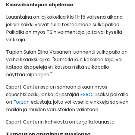
Kisaviikonlopun ohjelmaa
Lauantaina on lajikokeilua klo 11-15 välisenä aikana,
jolloin kaikki voivat tulla testaamaan sulkapalloa.
Paikalla on myös TS:n valmentaja, jolta voi kysellä
vinkkejä.
Tapion Sulan Elina Väisänen luonnehtii sulkapallo on
vaihdikkaaksi lajiksi. "Samalla kun kokeilee lajia, voi
katsoa kisapelejä eli katsoa miltä sulkapallo
näyttää kilpalajina."
Esport Centerissä on samaan aikaan myös
squashkilpailu, jonka järjestäjää
ESRC
. Lisäksi paikalla
on
Forzan
edustaja, jolta voi kysellä vinkkejä sopivan
mailan ja muiden varusteiden valintaan.
Esport Centerin kahviosta on tarjolla lounasta.
Turnaus on ansainnut suosionsa