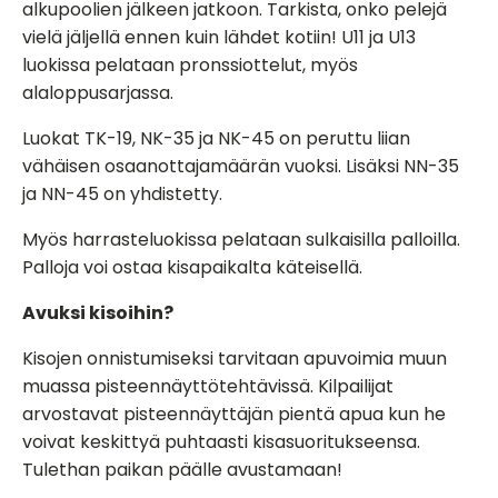
alkupoolien jälkeen jatkoon. Tarkista, onko pelejä
vielä jäljellä ennen kuin lähdet kotiin!
U11 ja U13
luokissa pelataan pronssiottelut, myös
alaloppusarjassa.
Luokat TK-19, NK-35 ja NK-45 on peruttu liian
vähäisen osaanottajamäärän vuoksi. Lisäksi NN-35
ja NN-45 on yhdistetty.
Myös harrasteluokissa pelataan sulkaisilla palloilla.
Palloja voi ostaa kisapaikalta käteisellä.
Avuksi kisoihin?
Kisojen onnistumiseksi tarvitaan apuvoimia muun
muassa pisteennäyttötehtävissä. Kilpailijat
arvostavat pisteennäyttäjän pientä apua kun he
voivat keskittyä puhtaasti kisasuoritukseensa.
Tulethan paikan päälle avustamaan!