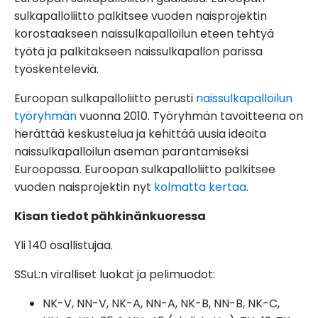
sulkapalloliitto palkitsee vuoden naisprojektin
korostaakseen naissulkapalloilun eteen tehtyä
työtä ja palkitakseen naissulkapallon parissa
työskenteleviä.
Euroopan sulkapalloliitto perusti
naissulkapalloilun
työryhmän
vuonna 2010. Työryhmän tavoitteena on
herättää keskustelua ja kehittää uusia ideoita
naissulkapalloilun aseman parantamiseksi
Euroopassa. Euroopan sulkapalloliitto palkitsee
vuoden naisprojektin nyt
kolmatta kertaa
.
Kisan tiedot pähkinänkuoressa
Yli 140 osallistujaa.
SSuL:n viralliset luokat ja pelimuodot:
NK-V, NN-V, NK-A, NN-A, NK-B, NN-B, NK-C,