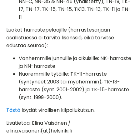
NN-C, NN-35 & NN-45 (yhdistetty), TN-19, TK-
17, TN-17, TK-15, TN-15, TK13, TN-13, TK-11 ja TN-
11
Luokat harrastepelaajille (
harrastesarjaan
osallistuessa ei tarvita lisenssiä, eikä tarvitse
edustaa seuraa):
Vanhemmille junnuille ja aikuisille:
NK-harraste
ja NN-harraste
Nuoremmille tytöille:
TK-11-harraste
(syntyneet 2003 tai myöhemmin),
TK-13-
harraste
(synt. 2001-2002) ja
TK-15-harraste
(synt. 1999-2000).
Tästä
löydät virallisen kilpailukutsun.
Lisätietoa: Elina Väisänen /
elina.vaisanen(at)helsinki.fi