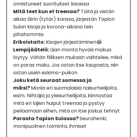
onnistuneet suoritukset kisoissa
Mitä teet kun et treenaa?
Töitä ja vietän
aikaa Siirin (tytär) kanssa, järjestän Tapion
Sulan kisoja ja korona-aikana tein
pihahommia
Erikoistaito:
Kisojen järjestäminen😂
Lempijäätelö:
Liian monta hyvää makua
löytyy. Vähän fiiliksen mukaan vaihtelee, mikä
on paras maku. Jos ostan itse kaupasta, niin
ostan usein eskimo-puikon
Joku ketä seuraat somessa ja
miksi?
Monia eri suomalaisia naisurheilijoita,
esim. hiihtäjiä ja yleisurheilijoita, kiinnostaa
mitä eri lajien huiput treenaa ja pystyy
peilaamaan siihen, mitä on itse joskus tehnyt
Parasta Tapion Sulassa?
Seurahenki,
monipuolinen toiminta, ihmiset