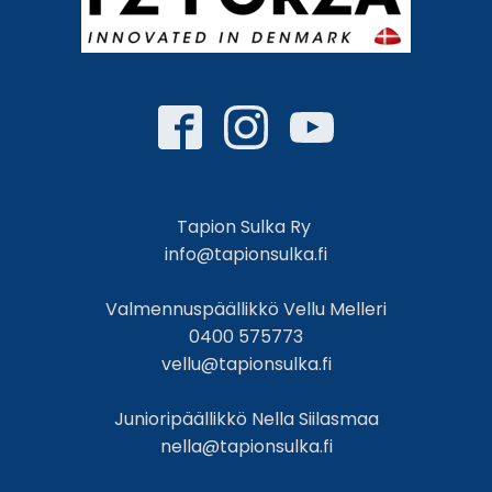
Tapion Sulka Ry
info@tapionsulka.fi
Valmennuspäällikkö Vellu Melleri
0400 575773
vellu@tapionsulka.fi
Junioripäällikkö Nella Siilasmaa
nella@tapionsulka.fi