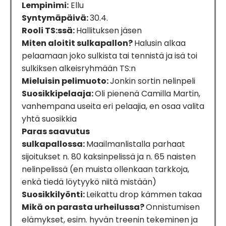
Lempinimi:
Ellu
Syntymäpäivä:
30.4.
Rooli TS:ssä:
Hallituksen jäsen
Miten aloitit sulkapallon?
Halusin alkaa
pelaamaan joko sulkista tai tennistä ja isä toi
sulkiksen alkeisryhmään TS:n
Mieluisin pelimuoto:
Jonkin sortin nelinpeli
Suosikkipelaaja:
Oli pienenä Camilla Martin,
vanhempana useita eri pelaajia, en osaa valita
yhtä suosikkia
Paras saavutus
sulkapallossa:
Maailmanlistalla parhaat
sijoitukset n. 80 kaksinpelissä ja n. 65 naisten
nelinpelissä (en muista ollenkaan tarkkoja,
enkä tiedä löytyykö niitä mistään)
Suosikkilyönti:
Leikattu drop kämmen takaa
Mikä on parasta urheilussa?
Onnistumisen
elämykset, esim. hyvän treenin tekeminen ja