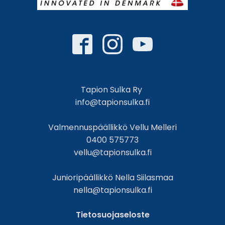
Tapion Sulka Ry
info@tapionsulka.fi
Valmennuspäällikkö Vellu Melleri
0400 575773
vellu@tapionsulka.fi
Junioripäällikkö Nella Siilasmaa
nella@tapionsulka.fi
Tietosuojaseloste