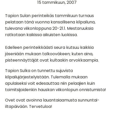
15 tammikuun, 2007
Tapion Sulan perinteikäs tammikuun turnaus
pelataan tänä vuonna kansallisena kilpailuna,
tulevana viikonloppuna 20-21.1. Mestaruuksia
ratkotaan kaikissa aikuisten luokissa.
Edelleen perinteikkäästi seura kutsuu kaikkia
jäseniään mukaan talkooväkeen; kuten aina,
pisteennäyttäjät ovat kultaakin arvokkaampia.
Tapion Sulka on tunnettu sujuvista
kilpailujärjestelyistään. Tulemalla mukaan
apulaiseksi voit edesauttaa niin pelaajien kuin
toimitsijoidenkin hauskan viikonlopun onnistumista!
Ovet ovat avoinna lauantaiaamusta sunnuntai-
iltapäivään. Tervetuloa!