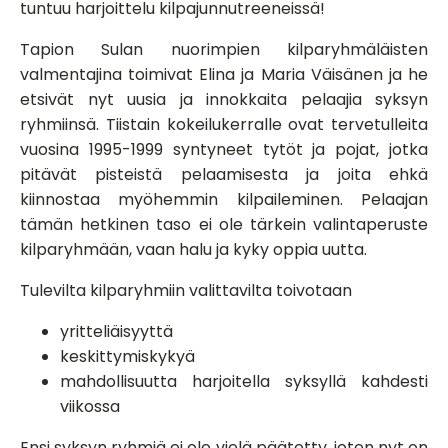
tuntuu harjoittelu kilpajunnutreeneissä!
Tapion Sulan nuorimpien kilparyhmäläisten
valmentajina toimivat Elina ja Maria Väisänen ja he
etsivät nyt uusia ja innokkaita pelaajia syksyn
ryhmiinsä. Tiistain kokeilukerralle ovat tervetulleita
vuosina 1995-1999 syntyneet tytöt ja pojat, jotka
pitävät pisteistä pelaamisesta ja joita ehkä
kiinnostaa myöhemmin kilpaileminen. Pelaajan
tämän hetkinen taso ei ole tärkein valintaperuste
kilparyhmään, vaan halu ja kyky oppia uutta.
Tulevilta kilparyhmiin valittavilta toivotaan
yritteliäisyyttä
keskittymiskykyä
mahdollisuutta harjoitella syksyllä kahdesti
viikossa
Ensi syksyn ryhmiä ei ole vielä päätetty, joten nyt on