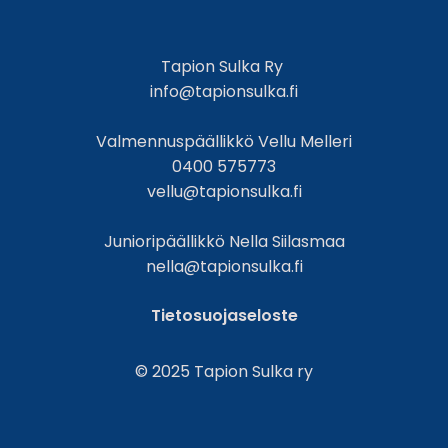
Tapion Sulka Ry
info@tapionsulka.fi
Valmennuspäällikkö Vellu Melleri
0400 575773
vellu@tapionsulka.fi
Junioripäällikkö Nella Siilasmaa
nella@tapionsulka.fi
Tietosuojaseloste
© 2025 Tapion Sulka ry