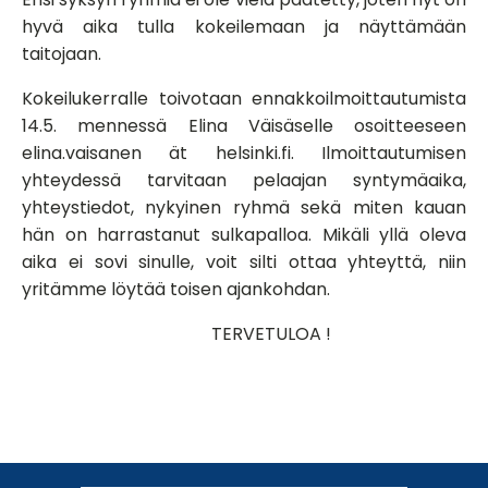
hyvä aika tulla kokeilemaan ja näyttämään
taitojaan.
Kokeilukerralle toivotaan ennakkoilmoittautumista
14.5. mennessä Elina Väisäselle osoitteeseen
elina.vaisanen ät helsinki.fi. Ilmoittautumisen
yhteydessä tarvitaan pelaajan syntymäaika,
yhteystiedot, nykyinen ryhmä sekä miten kauan
hän on harrastanut sulkapalloa. Mikäli yllä oleva
aika ei sovi sinulle, voit silti ottaa yhteyttä, niin
yritämme löytää toisen ajankohdan.
TERVETULOA !