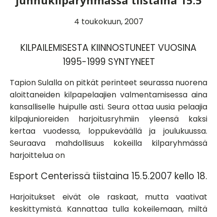
junnukilparyhmässä tiistaina 15.5
4 toukokuun, 2007
KILPAILEMISESTA KIINNOSTUNEET VUOSINA
1995-1999 SYNTYNEET
Tapion Sulalla on pitkät perinteet seurassa nuorena
aloittaneiden kilpapelaajien valmentamisessa aina
kansalliselle huipulle asti. Seura ottaa uusia pelaajia
kilpajunioreiden harjoitusryhmiin yleensä kaksi
kertaa vuodessa, loppukeväällä ja joulukuussa.
Seuraava mahdollisuus kokeilla kilparyhmässä
harjoittelua on
Esport Centerissä tiistaina 15.5.2007 kello 18.
Harjoitukset eivät ole raskaat, mutta vaativat
keskittymistä. Kannattaa tulla kokeilemaan, miltä