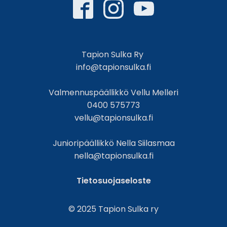
Tapion Sulka Ry
info@tapionsulka.fi
Valmennuspäällikkö Vellu Melleri
0400 575773
vellu@tapionsulka.fi
Junioripäällikkö Nella Siilasmaa
nella@tapionsulka.fi
Tietosuojaseloste
© 2025 Tapion Sulka ry