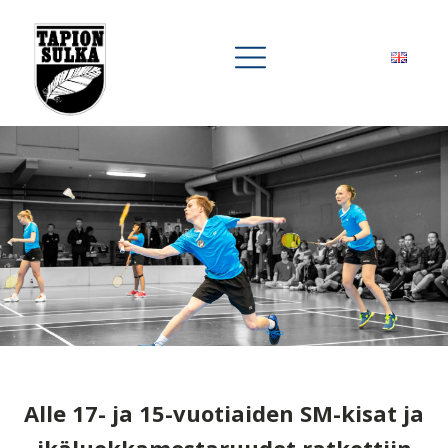
Alle 17- ja 15-vuotiaiden SM-kisat ja