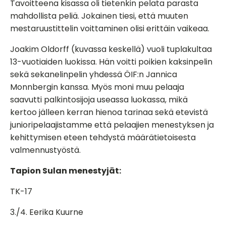
Tavoitteena kisassa oli tietenkin pelata parasta
mahdollista peliä. Jokainen tiesi, että muuten
mestaruustittelin voittaminen olisi erittäin vaikeaa.
Joakim Oldorff (kuvassa keskellä) vuoli tuplakultaa
13-vuotiaiden luokissa. Hän voitti poikien kaksinpelin
sekä sekanelinpelin yhdessä ÖIF:n Jannica
Monnbergin kanssa. Myös moni muu pelaaja
saavutti palkintosijoja useassa luokassa, mikä
kertoo jälleen kerran hienoa tarinaa sekä etevistä
junioripelaajistamme että pelaajien menestyksen ja
kehittymisen eteen tehdystä määrätietoisesta
valmennustyöstä.
Tapion Sulan menestyjät:
TK-17
3./4. Eerika Kuurne