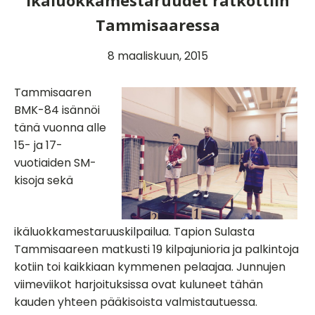
ikäluokkamestaruudet ratkottiin
Tammisaaressa
8 maaliskuun, 2015
Tammisaaren
BMK-84 isännöi
tänä vuonna alle
15- ja 17-
vuotiaiden SM-
kisoja sekä
ikäluokkamestaruuskilpailua. Tapion Sulasta
Tammisaareen matkusti 19 kilpajunioria ja palkintoja
kotiin toi kaikkiaan kymmenen pelaajaa. Junnujen
viimeviikot harjoituksissa ovat kuluneet tähän
kauden yhteen pääkisoista valmistautuessa.