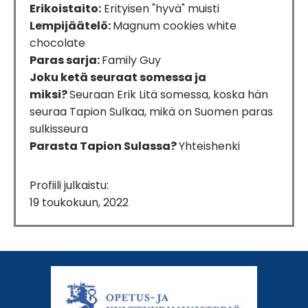
Erikoistaito:
Erityisen "hyvä" muisti
Lempijäätelö:
Magnum cookies white
chocolate
Paras sarja:
Family Guy
Joku ketä seuraat somessa ja
miksi?
Seuraan Erik Litä somessa, koska hän
seuraa Tapion Sulkaa, mikä on Suomen paras
sulkisseura
Parasta Tapion Sulassa?
Yhteishenki
Profiili julkaistu:
19 toukokuun, 2022