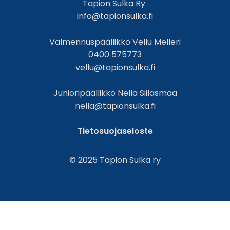
Tapion Sulka Ry
info@tapionsulka.fi
Valmennuspäällikkö Vellu Melleri
0400 575773
vellu@tapionsulka.fi
Junioripäällikkö Nella Siilasmaa
nella@tapionsulka.fi
Tietosuojaseloste
© 2025 Tapion Sulka ry