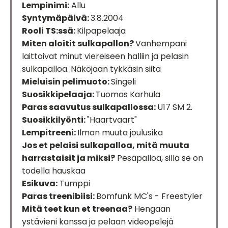
Lempinimi:
Allu
Syntymäpäivä:
3.8.2004
Rooli TS:ssä:
Kilpapelaaja
Miten aloitit sulkapallon?
Vanhempani
laittoivat minut viereiseen halliin ja pelasin
sulkapalloa. Näköjään tykkäsin siitä
Mieluisin pelimuoto:
Singeli
Suosikkipelaaja:
Tuomas Karhula
Paras saavutus sulkapallossa:
U17 SM 2.
Suosikkilyönti:
"Haartvaart"
Lempitreeni:
Ilman muuta joulusika
Jos et pelaisi sulkapalloa, mitä muuta
harrastaisit ja miksi?
Pesäpalloa, sillä se on
todella hauskaa
Esikuva:
Tumppi
Paras treenibiisi:
Bomfunk MC's - Freestyler
Mitä teet kun et treenaa?
Hengaan
ystävieni kanssa ja pelaan videopelejä