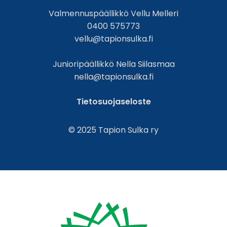
Valmennuspäällikkö Vellu Melleri
0400 575773
vellu@tapionsulka.fi
Junioripäällikkö Nella Siilasmaa
nella@tapionsulka.fi
Tietosuojaseloste
© 2025 Tapion Sulka ry