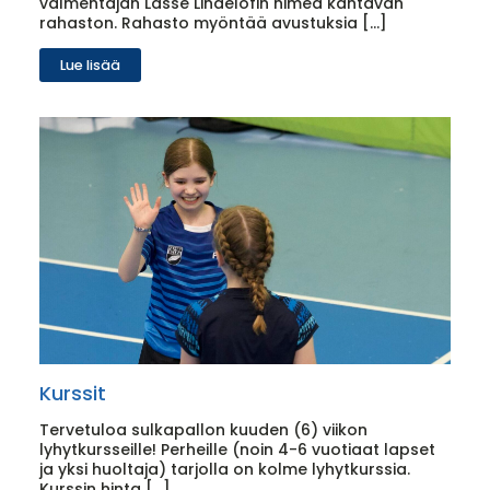
valmentajan Lasse Lindelöfin nimeä kantavan
rahaston. Rahasto myöntää avustuksia […]
Lue lisää
Kurssit
Tervetuloa sulkapallon kuuden (6) viikon
lyhytkursseille! Perheille (noin 4-6 vuotiaat lapset
ja yksi huoltaja) tarjolla on kolme lyhytkurssia.
Kurssin hinta […]