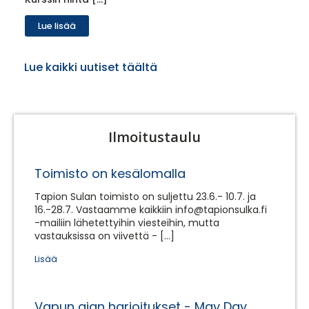
Lue lisää
Lue kaikki uutiset täältä
Ilmoitustaulu
Toimisto on kesälomalla
Tapion Sulan toimisto on suljettu 23.6.- 10.7. ja
16.-28.7. Vastaamme kaikkiin info@tapionsulka.fi
-mailiin lähetettyihin viesteihin, mutta
vastauksissa on viivettä - […]
Lisää
Vapun ajan harjoitukset - May Day