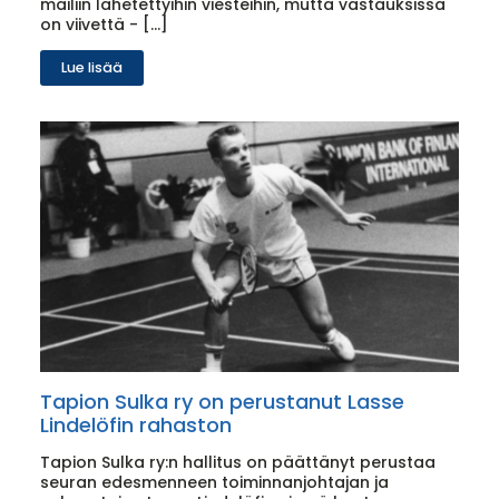
mailiin lähetettyihin viesteihin, mutta vastauksissa
on viivettä - […]
Lue lisää
Tapion Sulka ry on perustanut Lasse
Lindelöfin rahaston
Tapion Sulka ry:n hallitus on päättänyt perustaa
seuran edesmenneen toiminnanjohtajan ja